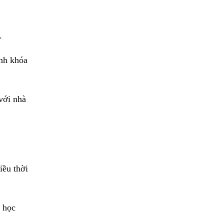
.
ành khóa
với nhà
iều thời
n học