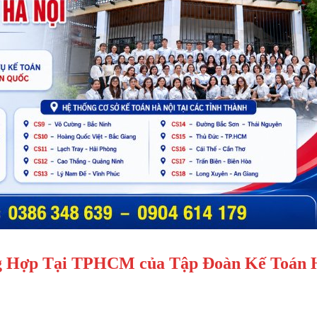
ổng Hợp Tại TPHCM của Tập Đoàn Kế Toán 