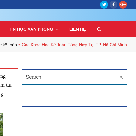
Twitter
Facebook
Goog
Plus
TIN HỌC VĂN PHÒNG
LIÊN HỆ
c kế toán
»
Các Khóa Học Kế Toán Tổng Hợp Tại TP. Hồ Chí Minh
TÌM KIẾM
Search
ứng
Submit
ệm tại
ng
HỖ TRỢ TRỰC TUYẾN