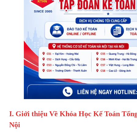
I. Giới thiệu Về Khóa Học Kế Toán T
Nội