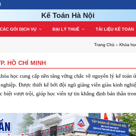
M
Kế Toán Hà Nội
CÁC GÓI DỊCH VỤ
ĐẠI LÝ THUẾ
TÀI LIỆU KẾ TOÁN
Trang Chủ
»
Khóa họ
P. HỒ CHÍ MINH
khóa học cung cấp nền tảng vững chắc về nguyên lý kế toán 
nghiệp. Được thiết kế bởi đội ngũ giảng viên giàu kinh nghi
iệt vượt trội, giúp học viên tự tin khẳng định bản thân tro