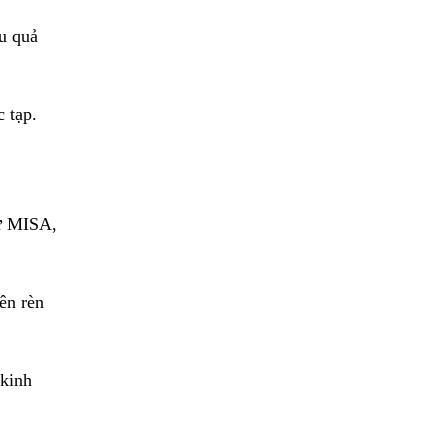
ệu quả
 tạp.
hư MISA,
ên rèn
 kinh