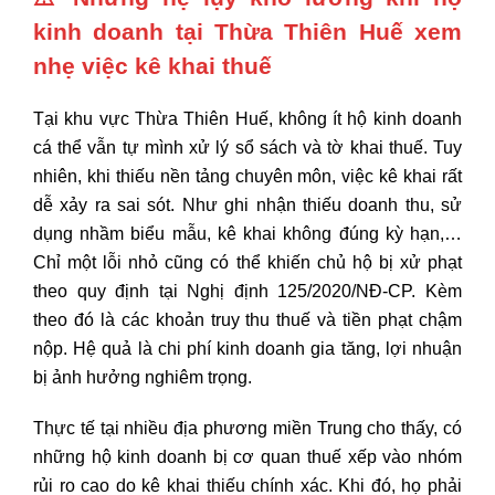
kinh doanh tại Thừa Thiên Huế xem
nhẹ việc kê khai thuế
Tại khu vực Thừa Thiên Huế, không ít hộ kinh doanh
cá thể vẫn tự mình xử lý sổ sách và tờ khai thuế. Tuy
nhiên, khi thiếu nền tảng chuyên môn, việc kê khai rất
dễ xảy ra sai sót. Như ghi nhận thiếu doanh thu, sử
dụng nhầm biểu mẫu, kê khai không đúng kỳ hạn,…
Chỉ một lỗi nhỏ cũng có thể khiến chủ hộ bị xử phạt
theo quy định tại Nghị định 125/2020/NĐ-CP. Kèm
theo đó là các khoản truy thu thuế và tiền phạt chậm
nộp. Hệ quả là chi phí kinh doanh gia tăng, lợi nhuận
bị ảnh hưởng nghiêm trọng.
Thực tế tại nhiều địa phương miền Trung cho thấy, có
những hộ kinh doanh bị cơ quan thuế xếp vào nhóm
rủi ro cao do kê khai thiếu chính xác. Khi đó, họ phải