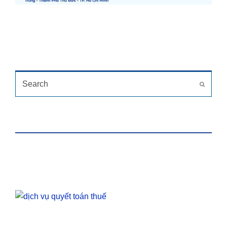
TÌM KIẾM
Search
Submit
HỖ TRỢ TRỰC TUYẾN