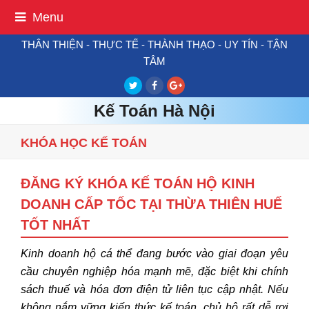
Menu
THÂN THIỆN - THỰC TẾ - THÀNH THẠO - UY TÍN - TẬN
TÂM
Twitter
Facebook
Google
Plus
Kế Toán Hà Nội
KHÓA HỌC KẾ TOÁN
ĐĂNG KÝ KHÓA KẾ TOÁN HỘ KINH
DOANH CẤP TỐC TẠI THỪA THIÊN HUẾ
TỐT NHẤT
Kinh doanh hộ cá thể đang bước vào giai đoạn yêu
cầu chuyên nghiệp hóa mạnh mẽ, đặc biệt khi chính
sách thuế và hóa đơn điện tử liên tục cập nhật. Nếu
không nắm vững kiến thức kế toán, chủ hộ rất dễ rơi