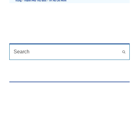
TÌM KIẾM
Search
Submit
HỖ TRỢ TRỰC TUYẾN