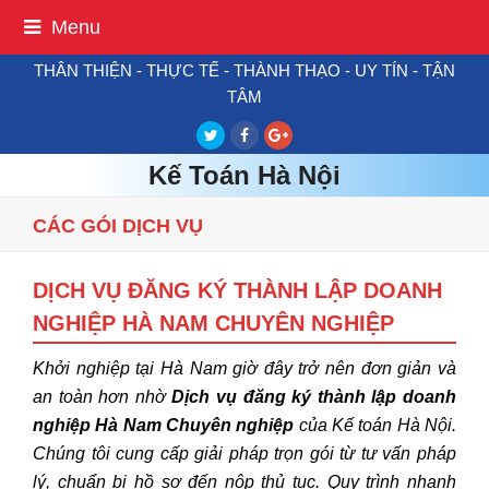
Menu
THÂN THIỆN - THỰC TẾ - THÀNH THẠO - UY TÍN - TẬN
TÂM
Twitter
Facebook
Google
Plus
Kế Toán Hà Nội
CÁC GÓI DỊCH VỤ
DỊCH VỤ ĐĂNG KÝ THÀNH LẬP DOANH
NGHIỆP HÀ NAM CHUYÊN NGHIỆP
Khởi nghiệp tại Hà Nam giờ đây trở nên đơn giản và
an toàn hơn nhờ
Dịch vụ đăng ký thành lập doanh
nghiệp Hà Nam Chuyên nghiệp
của Kế toán Hà Nội.
Chúng tôi cung cấp giải pháp trọn gói từ tư vấn pháp
lý, chuẩn bị hồ sơ đến nộp thủ tục. Quy trình nhanh