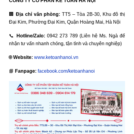
CÔNG TY CỔ PHẦN KẾ TOÁN HÀ NỘI
🏢
Địa chỉ văn phòng:
TT5 – Tòa 2B-30, Khu đô thị
Đại Kim, Phường Đại Kim, Quận Hoàng Mai, Hà Nội
📞
Hotline/Zalo:
0942 273 789 (Liên hệ Ms. Ngà để
nhận tư vấn nhanh chóng, tận tình và chuyên nghiệp)
🌐
Website:
www.ketoanhanoi.vn
📘
Fanpage:
facebook.com/ketoanhanoi