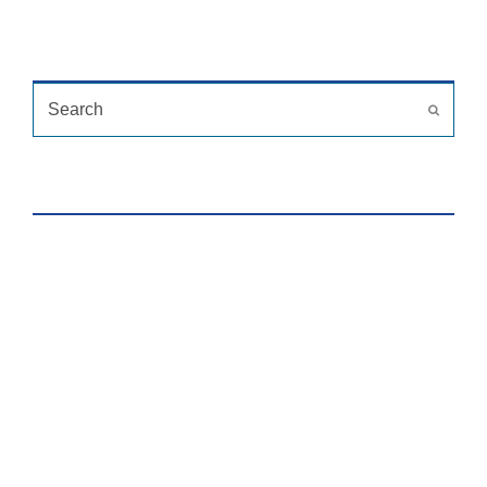
TÌM KIẾM
Search
Submit
HỖ TRỢ TRỰC TUYẾN