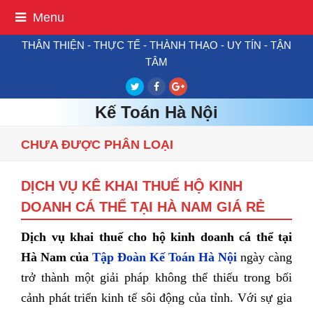
Menu
THÂN THIỆN - THỰC TẾ - THÀNH THẠO - UY TÍN - TẬN
TÂM
Twitter
Facebook
Google
Plus
Kế Toán Hà Nội
CHƯA ĐƯỢC PHÂN LOẠI
DỊCH VỤ KÊ KHAI THUẾ HỘ KINH
DOANH CÁ THỂ TẠI HÀ NAM GIÁ RẺ
Dịch vụ khai thuế cho hộ kinh doanh cá thể tại
Hà Nam của
Tập Đoàn Kế Toán Hà Nội
ngày càng
trở thành một giải pháp không thể thiếu trong bối
cảnh phát triển kinh tế sôi động của tỉnh. Với sự gia