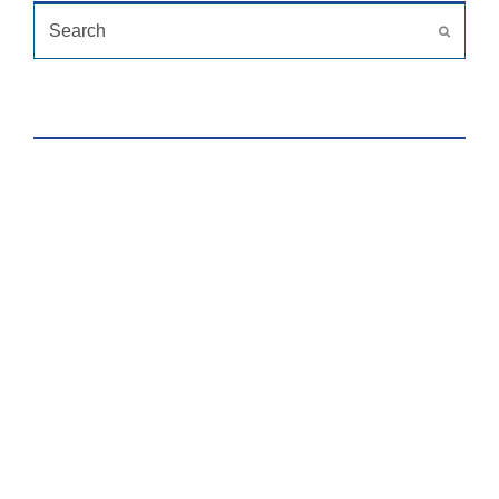
Search
Submit
HỖ TRỢ TRỰC TUYẾN