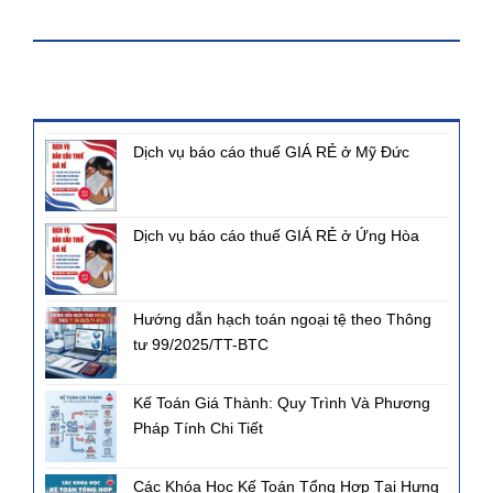
KHÓA HỌC
BÀI VIẾT MỚI NHẤT
Dịch vụ báo cáo thuế GIÁ RẺ ở Mỹ Đức
Dịch vụ báo cáo thuế GIÁ RẺ ở Ứng Hòa
Hướng dẫn hạch toán ngoại tệ theo Thông
tư 99/2025/TT-BTC
Kế Toán Giá Thành: Quy Trình Và Phương
Pháp Tính Chi Tiết
Các Khóa Học Kế Toán Tổng Hợp Tại Hưng