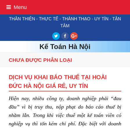
Menu
THÂN THIỆN - THỰC TẾ - THÀNH THẠO - UY TÍN - TẬN
TÂM
Twitter
Facebook
Google
Plus
Kế Toán Hà Nội
CHƯA ĐƯỢC PHÂN LOẠI
DỊCH VỤ KHAI BÁO THUẾ TẠI HOÀI
ĐỨC HÀ NỘI GIÁ RẺ, UY TÍN
Hiện nay, nhiều công ty, doanh nghiệp phải “đau
đầu” vì bị truy thu, nộp phạt do báo cáo thuế bị
nhầm lẫn. Trong khi việc thuê một kế toán viên có
nghiệp vụ thì tốn kém chi phí. Đặc biệt với doanh