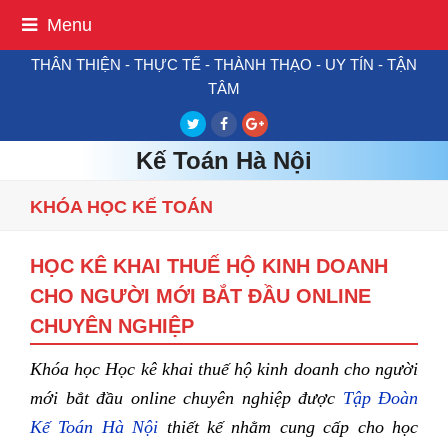
Menu
THÂN THIỆN - THỰC TẾ - THÀNH THẠO - UY TÍN - TẬN
TÂM
Twitter
Facebook
Google
Plus
Kế Toán Hà Nội
KHÓA HỌC KẾ TOÁN
HỌC KÊ KHAI THUẾ HỘ KINH DOANH
CHO NGƯỜI MỚI BẮT ĐẦU ONLINE
CHUYÊN NGHIỆP
Khóa học
Học kê khai thuế hộ kinh doanh cho người
mới bắt đầu online chuyên nghiệp
được
Tập Đoàn
Kế Toán Hà Nội
thiết kế nhằm cung cấp cho học