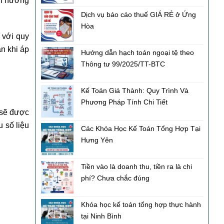
nh hưởng
Dịch vụ báo cáo thuế GIÁ RẺ ở Ứng
Hòa
 với quy
ẫn khi áp
Hướng dẫn hạch toán ngoại tệ theo
Thông tư 99/2025/TT-BTC
Kế Toán Giá Thành: Quy Trình Và
Phương Pháp Tính Chi Tiết
 sẽ được
u số liệu
Các Khóa Học Kế Toán Tổng Hợp Tại
Hưng Yên
Tiền vào là doanh thu, tiền ra là chi
phí? Chưa chắc đúng
Khóa học kế toán tổng hợp thực hành
tại Ninh Bình