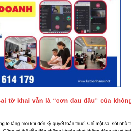
sai tờ khai vẫn là “cơn đau đầu” của không
ng lo lắng mỗi khi đến kỳ quyết toán thuế. Chỉ một sai sót nhỏ 