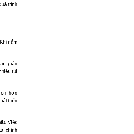
quá trình
 Khi nắm
oặc quản
nhiều rủi
 phí hợp
át triển
hất
. Việc
tài chính