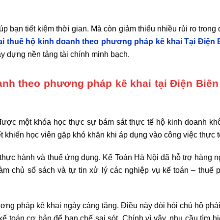
bạn tiết kiệm thời gian. Mà còn giảm thiểu nhiều rủi ro trong 
ai thuế hộ kinh doanh theo phương pháp kê khai Tại Điện 
xây dựng nền tảng tài chính minh bạch.
oanh theo phương pháp kê khai tại Điện Biê
m được một khóa học thực sự bám sát thực tế hộ kinh doanh kh
ết khiến học viên gặp khó khăn khi áp dụng vào công việc thực t
 thực hành và thuế ứng dụng. Kế Toán Hà Nội đã hỗ trợ hàng n
àm chủ sổ sách và tự tin xử lý các nghiệp vụ kế toán – thuế p
ơng pháp kê khai ngày càng tăng. Điều này đòi hỏi chủ hộ phả
ế toán cơ bản để hạn chế sai sót. Chính vì vậy, nhu cầu tìm h