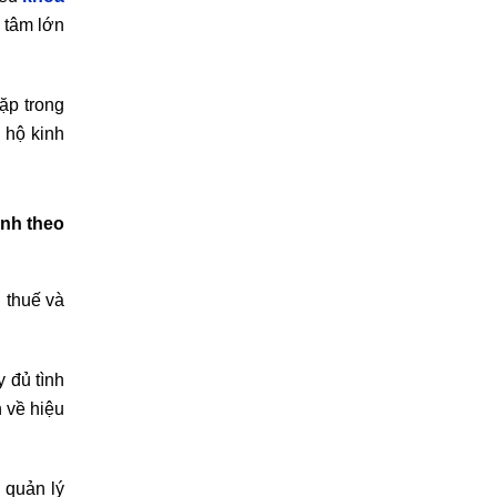
 tâm lớn
ặp trong
 hộ kinh
anh theo
 thuế và
 đủ tình
n về hiệu
 quản lý