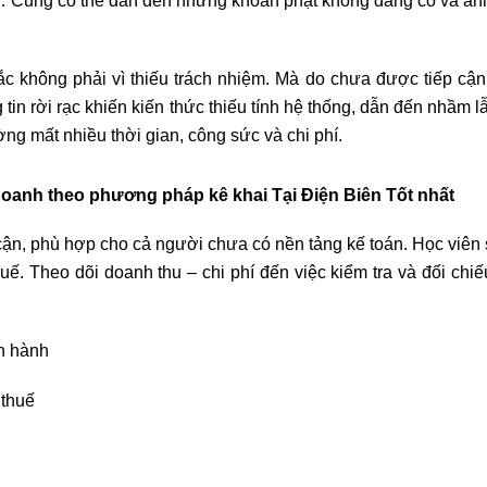
ế,… Cũng có thể dẫn đến những khoản phạt không đáng có và ả
c không phải vì thiếu trách nhiệm. Mà do chưa được tiếp cận
 tin rời rạc khiến kiến thức thiếu tính hệ thống, dẫn đến nhầm l
ờng mất nhiều thời gian, công sức và chi phí.
doanh theo phương pháp kê khai Tại Điện Biên Tốt nhất
ận, phù hợp cho cả người chưa có nền tảng kế toán. Học viên
uế. Theo dõi doanh thu – chi phí đến việc kiểm tra và đối chiế
ện hành
 thuế