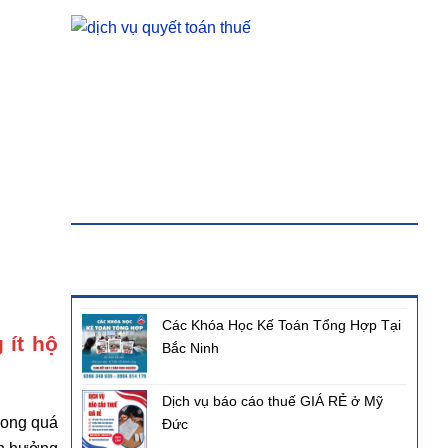
KHÓA HỌC
BÀI VIẾT MỚI NHẤT
Các Khóa Học Kế Toán Tổng Hợp Tại
 ít hộ
Bắc Ninh
Dịch vụ báo cáo thuế GIÁ RẺ ở Mỹ
trong quá
Đức