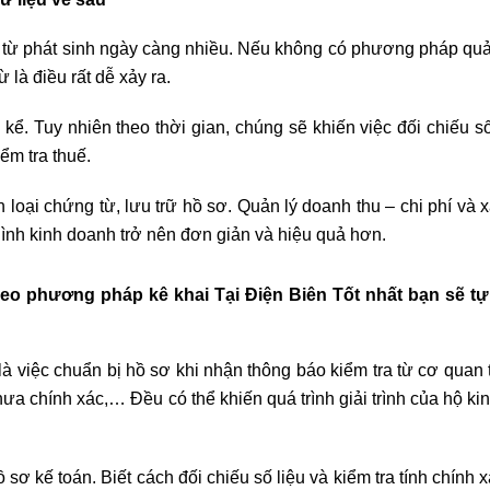
từ phát sinh ngày càng nhiều. Nếu không có phương pháp quả
ừ là điều rất dễ xảy ra.
 Tuy nhiên theo thời gian, chúng sẽ khiến việc đối chiếu số 
ểm tra thuế.
oại chứng từ, lưu trữ hồ sơ. Quản lý doanh thu – chi phí và 
 hình kinh doanh trở nên đơn giản và hiệu quả hơn.
eo phương pháp kê khai Tại Điện Biên Tốt nhất bạn sẽ tự
là việc chuẩn bị hồ sơ khi nhận thông báo kiểm tra từ cơ quan 
hưa chính xác,… Đều có thể khiến quá trình giải trình của hộ k
ơ kế toán. Biết cách đối chiếu số liệu và kiểm tra tính chính 