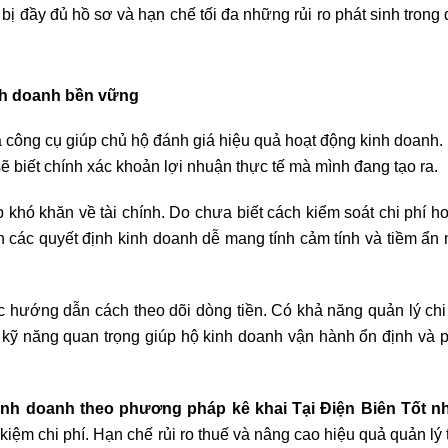
ị đầy đủ hồ sơ và hạn chế tối đa những rủi ro phát sinh trong 
inh doanh bền vững
à công cụ giúp chủ hộ đánh giá hiệu quả hoạt động kinh doanh.
sẽ biết chính xác khoản lợi nhuận thực tế mà mình đang tạo ra.
khó khăn về tài chính. Do chưa biết cách kiểm soát chi phí h
ến các quyết định kinh doanh dễ mang tính cảm tính và tiềm ẩn 
 hướng dẫn cách theo dõi dòng tiền. Có khả năng quản lý chi
kỹ năng quan trọng giúp hộ kinh doanh vận hành ổn định và ph
inh doanh theo phương pháp kê khai Tại Điện Biên Tốt n
kiệm chi phí. Hạn chế rủi ro thuế và nâng cao hiệu quả quản lý 