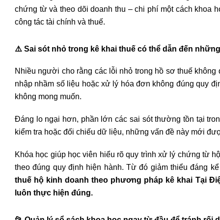
chứng từ và theo dõi doanh thu – chi phí một cách khoa h
công tác tài chính và thuế.
⚠️
Sai sót nhỏ trong kê khai thuế có thể dẫn đến nhữn
Nhiều người cho rằng các lỗi nhỏ trong hồ sơ thuế không q
nhập nhầm số liệu hoặc xử lý hóa đơn không đúng quy địn
không mong muốn.
Đáng lo ngại hơn, phần lớn các sai sót thường tồn tại tr
kiểm tra hoặc đối chiếu dữ liệu, những vấn đề này mới được
Khóa học giúp học viên hiểu rõ quy trình xử lý chứng từ hộ
theo đúng quy định hiện hành. Từ đó giảm thiểu đáng kể c
thuế hộ kinh doanh theo phương pháp kê khai Tại Điệ
luôn thực hiện đúng.
📂
Quản lý sổ sách khoa học ngay từ đầu để tránh rối d