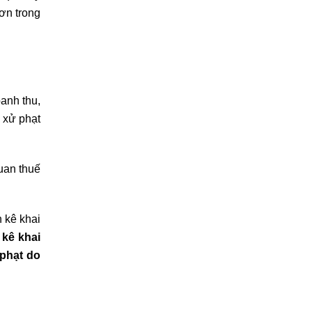
ơn trong
oanh thu,
 xử phạt
uan thuế
n kê khai
kê khai
 phạt do