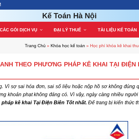
M
Kế Toán Hà Nội
CÁC GÓI DỊCH VỤ
ĐẠI LÝ THUẾ
TÀI LIỆU KẾ TOÁN
Trang Chủ
»
Khóa học kế toán
»
Học phí khóa kê khai th
OANH THEO PHƯƠNG PHÁP KÊ KHAI TẠI ĐIỆN 
ng. Vì sợ sai hóa đơn, sai số liệu hoặc nộp hồ sơ không đúng q
ững khoản phạt không đáng có. Vì vậy, ngày càng nhiều người 
pháp kê khai Tại Điện Biên Tốt nhất.
Để trang bị kiến thức t