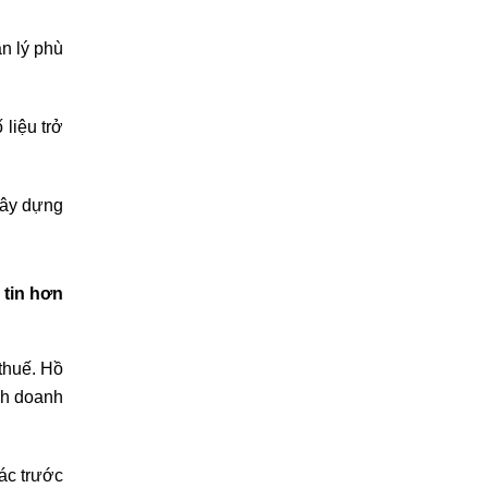
n lý phù
liệu trở
xây dựng
 tin hơn
thuế. Hồ
inh doanh
xác trước