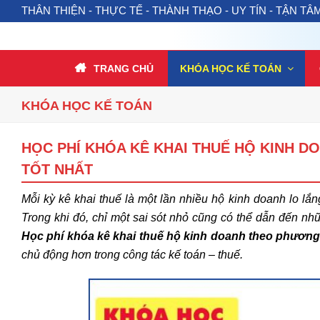
THÂN THIỆN - THỰC TẾ - THÀNH THẠO - UY TÍN - TẬN TÂ
TRANG CHỦ
KHÓA HỌC KẾ TOÁN
KHÓA HỌC KẾ TOÁN
HỌC PHÍ KHÓA KÊ KHAI THUẾ HỘ KINH D
TỐT NHẤT
Mỗi kỳ kê khai thuế là một lần nhiều hộ kinh doanh lo lắ
Trong khi đó, chỉ một sai sót nhỏ cũng có thể dẫn đến nh
Học phí khóa kê khai thuế hộ kinh doanh theo phương 
chủ động hơn trong công tác kế toán – thuế.