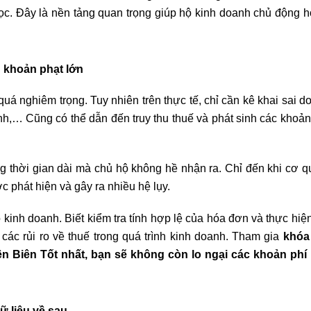
ọc. Đây là nền tảng quan trọng giúp hộ kinh doanh chủ động h
g khoản phạt lớn
uá nghiêm trọng. Tuy nhiên trên thực tế, chỉ cần kê khai sai d
h,… Cũng có thể dẫn đến truy thu thuế và phát sinh các khoản
ong thời gian dài mà chủ hộ không hề nhận ra. Chỉ đến khi cơ q
 phát hiện và gây ra nhiều hệ lụy.
 kinh doanh. Biết kiểm tra tính hợp lệ của hóa đơn và thực hiệ
ác rủi ro về thuế trong quá trình kinh doanh. Tham gia
khóa 
n Biên Tốt nhất, bạn sẽ không còn lo ngại các khoản phí
ữ liệu về sau