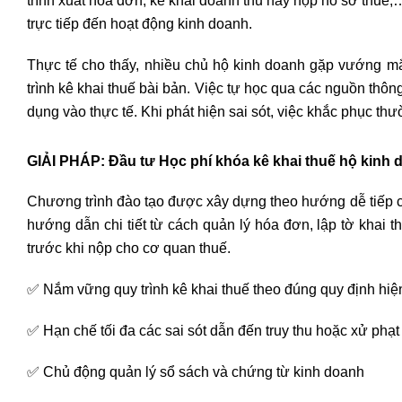
trình xuất hóa đơn, kê khai doanh thu hay nộp hồ sơ thu
trực tiếp đến hoạt động kinh doanh.
Thực tế cho thấy, nhiều chủ hộ kinh doanh gặp vướng mắ
trình kê khai thuế bài bản. Việc tự học qua các nguồn thông
dụng vào thực tế. Khi phát hiện sai sót, việc khắc phục thư
GIẢI PHÁP: Đầu tư
Học phí khóa kê khai thuế hộ kinh 
Chương trình đào tạo được xây dựng theo hướng dễ tiếp c
hướng dẫn chi tiết từ cách quản lý hóa đơn, lập tờ khai th
trước khi nộp cho cơ quan thuế.
✅ Nắm vững quy trình kê khai thuế theo đúng quy định hi
✅ Hạn chế tối đa các sai sót dẫn đến truy thu hoặc xử phạt
✅ Chủ động quản lý sổ sách và chứng từ kinh doanh