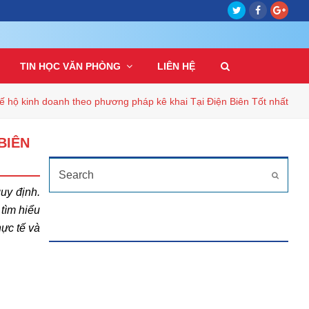
Twitter
Facebook
Goog
Plus
TIN HỌC VĂN PHÒNG
LIÊN HỆ
uế hộ kinh doanh theo phương pháp kê khai Tại Điện Biên Tốt nhất
BIÊN
TÌM KIẾM
Search
Submit
uy định.
tìm hiểu
HỖ TRỢ TRỰC TUYẾN
hực tế và