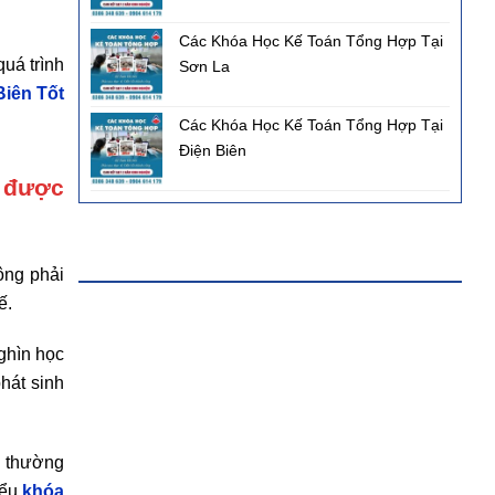
Các Khóa Học Kế Toán Tổng Hợp Tại
quá trình
Sơn La
Biên Tốt
Các Khóa Học Kế Toán Tổng Hợp Tại
Điện Biên
n được
FANPAGE FACEBOOK
ông phải
ế.
ghìn học
hát sinh
i thường
iểu
khóa