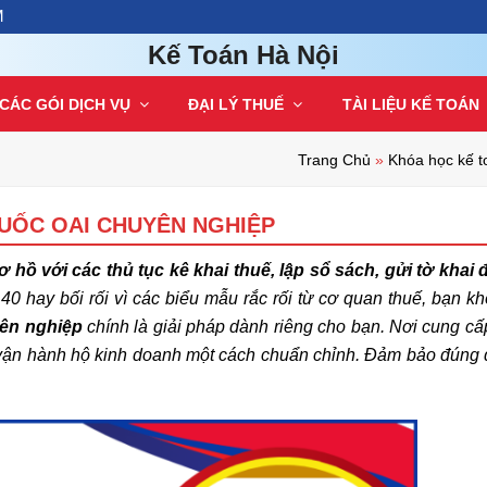
M
Kế Toán Hà Nội
CÁC GÓI DỊCH VỤ
ĐẠI LÝ THUẾ
TÀI LIỆU KẾ TOÁN
Trang Chủ
»
Khóa học kế t
UỐC OAI CHUYÊN NGHIỆP
hồ với các thủ tục kê khai thuế, lập sổ sách, gửi tờ khai 
0 hay bối rối vì các biểu mẫu rắc rối từ cơ quan thuế, bạn k
yên nghiệp
chính là giải pháp dành riêng cho bạn. Nơi cung cấp
tin vận hành hộ kinh doanh một cách chuẩn chỉnh. Đảm bảo đúng 