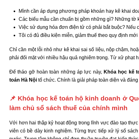
Mình cần áp dụng phương pháp khoán hay kê khai doa
Các biểu mẫu cần chuẩn bị gồm những gì? Những tờ k
Việc sử dụng hóa đơn điện tử có phải bắt buộc? Nếu có
Tôi có đủ điều kiện miễn, giảm thuế theo quy định mớ
Chỉ cần một lỗi nhỏ như kê khai sai số liệu, nộp chậm, ho
phải đối mặt với nhiều hậu quả nghiêm trọng. Từ xử phạt hà
Để tháo gỡ hoàn toàn những áp lực này,
Khóa học kế t
toán Hà Nội
tổ chức. Chính là giải pháp toàn diện và đán
📌
Khóa học kế toán hộ kinh doanh ở Quố
làm chủ sổ sách thuế của chính mình
Với hơn hai thập kỷ hoạt động trong lĩnh vực đào tạo thự
viên có bề dày kinh nghiệm. Từng trực tiếp xử lý sổ sách
nước. Trung tâm không chỉ đơn thuần truyền đạt kiến thứ