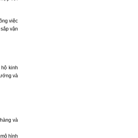
công việc
c sắp vận
 hộ kinh
hướng và
 hàng và
 mô hình