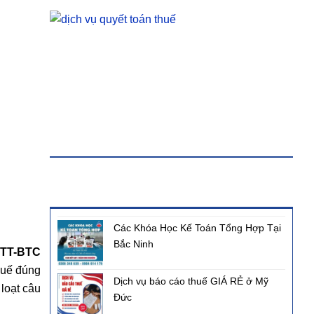
KHÓA HỌC
BÀI VIẾT MỚI NHẤT
Các Khóa Học Kế Toán Tổng Hợp Tại
Bắc Ninh
/TT-BTC
thuế đúng
Dịch vụ báo cáo thuế GIÁ RẺ ở Mỹ
 loạt câu
Đức