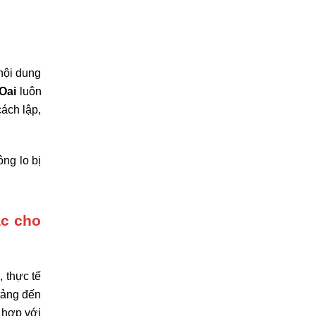
 nội dung
 Oai
luôn
ách lập,
ng lo bị
ắc cho
 thực tế
 tảng đến
ù hợp với