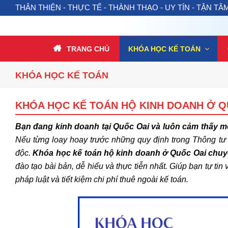
THÂN THIỆN - THỰC TẾ - THÀNH THẠO - UY TÍN - TẬN TÂ
TRANG CHỦ
KHÓA HỌC KẾ TOÁN
KHÓA HỌC KẾ TOÁN
KHÓA HỌC KẾ TOÁN HỘ KINH DOANH Ở Q
Bạn đang kinh doanh tại Quốc Oai và luôn cảm thấy mơ 
Nếu từng loay hoay trước những quy định trong Thông tư 4
độc.
Khóa học kế toán hộ kinh doanh ở Quốc Oai chu
đào tạo bài bản, dễ hiểu và thực tiễn nhất. Giúp bạn tự 
pháp luật và tiết kiệm chi phí thuê ngoài kế toán.