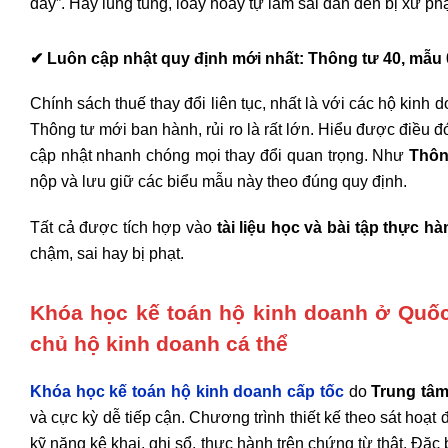
đấy”. Hay lúng tung, loay hoay tự làm sai dẫn đến bị xử phạ
✔
Luôn cập nhật quy định mới nhất: Thông tư 40, mẫ
Chính sách thuế thay đổi liên tục, nhất là với các hộ kin
Thông tư mới ban hành, rủi ro là rất lớn. Hiểu được điều đ
cập nhật nhanh chóng mọi thay đổi quan trọng. Như
Thôn
nộp và lưu giữ các biểu mẫu này theo đúng quy định.
Tất cả được tích hợp vào
tài liệu học và bài tập thực hà
chậm, sai hay bị phạt.
Khóa học kế toán hộ kinh doanh ở Quốc
chủ hộ kinh doanh cá thể
Khóa học kế toán hộ kinh doanh cấp tốc
do
Trung tâm
và cực kỳ dễ tiếp cận. Chương trình thiết kế theo sát hoạ
kỹ năng kê khai, ghi sổ, thực hành trên chứng từ thật. Đặc 