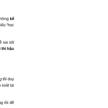
 những
kế
iểu “học
 sai sót
 thì hậu
g tôi duy
 soát lại
g rồi để