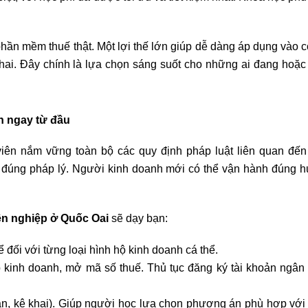
 phần mềm thuế thật. Một lợi thế lớn giúp dễ dàng áp dụng vào 
ê khai. Đây chính là lựa chọn sáng suốt cho những ai đang hoặ
h ngay từ đầu
viên nắm vững toàn bộ các quy định pháp luật liên quan đến
ểu đúng pháp lý. Người kinh doanh mới có thể vận hành đúng 
n nghiệp ở Quốc Oai
sẽ dạy bạn:
 đối với từng loại hình hộ kinh doanh cá thể.
ép kinh doanh, mở mã số thuế. Thủ tục đăng ký tài khoản ngân
oán, kê khai). Giúp người học lựa chọn phương án phù hợp với