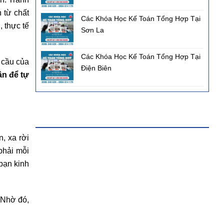
n từ chất
Các Khóa Học Kế Toán Tổng Hợp Tại
 thực tế
Sơn La
Các Khóa Học Kế Toán Tổng Hợp Tại
 cầu của
Điện Biên
ần để tự
FANPAGE FACEBOOK
, xa rời
phải mỗi
bạn kinh
. Nhờ đó,