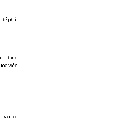
c tế phát
n – thuế
Học viên
, tra cứu