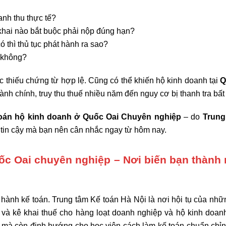
nh thu thực tế?
hai nào bắt buộc phải nộp đúng hạn?
 thì thủ tục phát hành ra sao?
i không?
ặc thiếu chứng từ hợp lệ. Cũng có thể khiến hộ kinh doanh tại
Q
nh chính, truy thu thuế nhiều năm đến nguy cơ bị thanh tra bất
oán hộ kinh doanh ở Quốc Oai Chuyên nghiệp
– do
Trung
g tin cậy mà bạn nên cân nhắc ngay từ hôm nay.
c Oai chuyên nghiệp – Nơi biến bạn thành
c hành kế toán. Trung tâm Kế toán Hà Nội là nơi hội tụ của nhữ
 và kê khai thuế cho hàng loạt doanh nghiệp và hộ kinh doanh
c mà còn định hướng cho học viên cách làm kế toán chuẩn chỉn