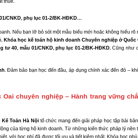
t thuế.
u 01/CNKD, phụ lục 01-2/BK-HĐKD…
h doanh. Nếu bạn lỡ bỏ sót một mẫu biểu mới hoặc không hiểu rõ
ó,
Khóa học kế toán hộ kinh doanh Chuyên nghiệp
ở Quốc
g tư 40, mẫu 01/CNKD, phụ lục 01-2/BK-HĐKD.
Cũng như c
nh
. Đảm bảo bạn học đến đâu, áp dụng chính xác đến đó – khô
 Oai chuyên nghiệp – Hành trang vững ch
 Kế Toán Hà Nội
tổ chức mang đến giải pháp học tập bài bản,
t động của từng hộ kinh doanh. Từ những kiến thức pháp lý nền
biệt, với học phí đã được tối ưu và tiết kiệm nhất. Khóa học ph