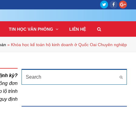
Twitter
Facebook
Goog
Plus
TIN HỌC VĂN PHÒNG
LIÊN HỆ
oán
»
Khóa học kế toán hộ kinh doanh ở Quốc Oai Chuyên nghiệp
TÌM KIẾM
Search
định kỳ?
Submit
hông đơn
 lộ trình
quy định
HỖ TRỢ TRỰC TUYẾN