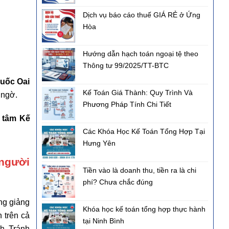
Dịch vụ báo cáo thuế GIÁ RẺ ở Ứng
Hòa
Hướng dẫn hạch toán ngoại tệ theo
Thông tư 99/2025/TT-BTC
uốc Oai
Kế Toán Giá Thành: Quy Trình Và
 ngờ.
Phương Pháp Tính Chi Tiết
 tâm Kế
Các Khóa Học Kế Toán Tổng Hợp Tại
Hưng Yên
 người
Tiền vào là doanh thu, tiền ra là chi
phí? Chưa chắc đúng
ng giảng
Khóa học kế toán tổng hợp thực hành
 trên cả
tại Ninh Bình
h. Tránh