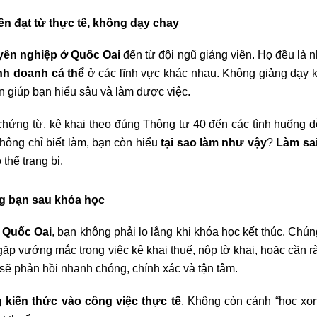
ền đạt từ thực tế, không dạy chay
yên nghiệp
ở Quốc Oai
đến từ đội ngũ giảng viên. Họ đều là
nh doanh cá thể
ở các lĩnh vực khác nhau. Không giảng dạy k
n giúp bạn hiểu sâu và làm được việc.
chứng từ, kê khai theo đúng Thông tư 40 đến các tình huống dễ
hông chỉ biết làm, bạn còn hiểu
tại sao làm như vậy
?
Làm sai
thể trang bị.
ng bạn sau khóa học
 Quốc Oai
, bạn không phải lo lắng khi khóa học kết thúc. Chún
ặp vướng mắc trong việc kê khai thuế, nộp tờ khai, hoặc cần rà
 sẽ phản hồi nhanh chóng, chính xác và tận tâm.
g kiến thức vào công việc thực tế
. Không còn cảnh “học xon