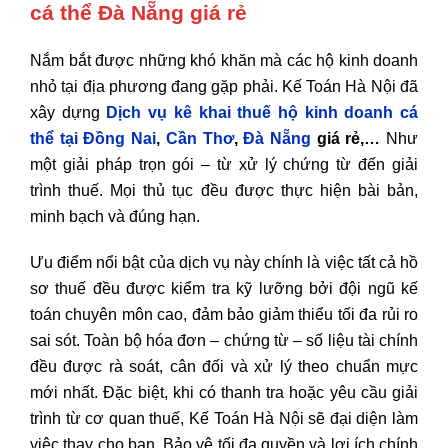
cá thể Đà Nẵng giá rẻ
Nắm bắt được những khó khăn mà các hộ kinh doanh
nhỏ tại địa phương đang gặp phải. Kế Toán Hà Nội đã
xây dựng
Dịch vụ kê khai thuế hộ kinh doanh cá
thể tại Đồng Nai
,
Cần Thơ
,
Đà Nẵng
giá rẻ,…
Như
một giải pháp trọn gói – từ xử lý chứng từ đến giải
trình thuế. Mọi thủ tục đều được thực hiện bài bản,
minh bạch và đúng hạn.
Ưu điểm nổi bật của dịch vụ này chính là việc tất cả hồ
sơ thuế đều được kiểm tra kỹ lưỡng bởi đội ngũ kế
toán chuyên môn cao, đảm bảo giảm thiểu tối đa rủi ro
sai sót. Toàn bộ hóa đơn – chứng từ – số liệu tài chính
đều được rà soát, cân đối và xử lý theo chuẩn mực
mới nhất. Đặc biệt, khi có thanh tra hoặc yêu cầu giải
trình từ cơ quan thuế, Kế Toán Hà Nội sẽ đại diện làm
việc thay cho bạn. Bảo vệ tối đa quyền và lợi ích chính