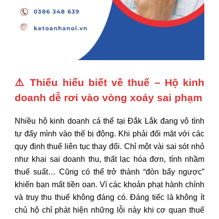
⚠️
Thiếu hiểu biết về thuế – Hộ kinh
doanh dễ rơi vào vòng xoáy sai phạm
Nhiều hộ kinh doanh cá thể tại Đắk Lắk đang vô tình
tự đẩy mình vào thế bị động. Khi phải đối mặt với các
quy định thuế liên tục thay đổi. Chỉ một vài sai sót nhỏ
như khai sai doanh thu, thất lạc hóa đơn, tính nhầm
thuế suất… Cũng có thể trở thành “đòn bẩy ngược”
khiến bạn mất tiền oan. Vì các khoản phạt hành chính
và truy thu thuế không đáng có. Đáng tiếc là không ít
chủ hộ chỉ phát hiện những lỗi này khi cơ quan thuế