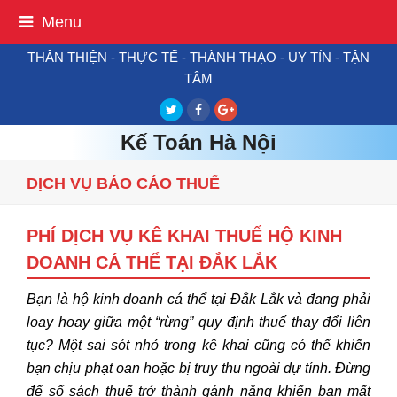
Menu
THÂN THIỆN - THỰC TẾ - THÀNH THẠO - UY TÍN - TẬN
TÂM
Twitter
Facebook
Google
Plus
Kế Toán Hà Nội
DỊCH VỤ BÁO CÁO THUẾ
PHÍ DỊCH VỤ KÊ KHAI THUẾ HỘ KINH
DOANH CÁ THỂ TẠI ĐẮK LẮK
Bạn là hộ kinh doanh cá thể tại Đắk Lắk và đang phải
loay hoay giữa một “rừng” quy định thuế thay đổi liên
tục? Một sai sót nhỏ trong kê khai cũng có thể khiến
bạn chịu phạt oan hoặc bị truy thu ngoài dự tính. Đừng
để sổ sách thuế trở thành gánh nặng khiến bạn mất