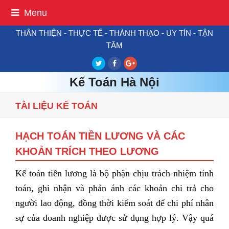
Menu
THÂN THIỆN - THỰC TẾ - THÀNH THẠO - UY TÍN - TẬN
TÂM
Twitter
Facebook
Google
Plus
Kế Toán Hà Nội
TÀI LIỆU KẾ TOÁN
HẠCH TOÁN TIỀN LƯƠNG VÀ CÁC
KHOẢN TRÍCH THEO LƯƠNG
Kế toán tiền lương là bộ phận chịu trách nhiệm tính
toán, ghi nhận và phản ánh các khoản chi trả cho
người lao động, đồng thời kiểm soát để chi phí nhân
sự của doanh nghiệp được sử dụng hợp lý. Vậy quá