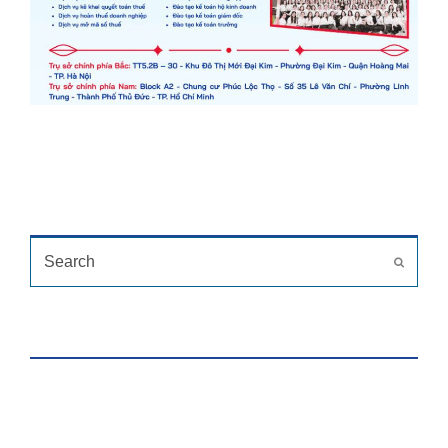
TÌM KIẾM
Search
Submit
HỖ TRỢ TRỰC TUYẾN