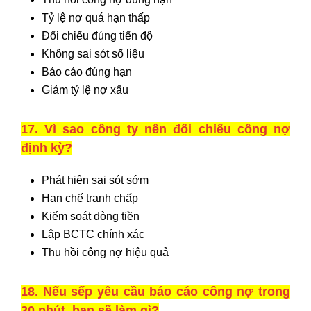
Tỷ lệ nợ quá hạn thấp
Đối chiếu đúng tiến độ
Không sai sót số liệu
Báo cáo đúng hạn
Giảm tỷ lệ nợ xấu
17. Vì sao công ty nên đối chiếu công nợ
định kỳ?
Phát hiện sai sót sớm
Hạn chế tranh chấp
Kiểm soát dòng tiền
Lập BCTC chính xác
Thu hồi công nợ hiệu quả
18. Nếu sếp yêu cầu báo cáo công nợ trong
30 phút, bạn sẽ làm gì?