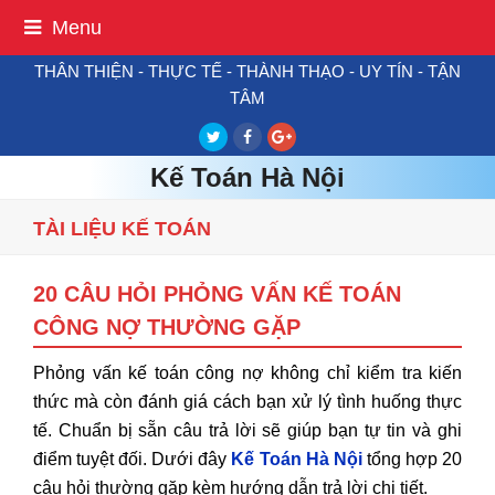
Menu
THÂN THIỆN - THỰC TẾ - THÀNH THẠO - UY TÍN - TẬN
TÂM
Twitter
Facebook
Google
Plus
Kế Toán Hà Nội
TÀI LIỆU KẾ TOÁN
20 CÂU HỎI PHỎNG VẤN KẾ TOÁN
CÔNG NỢ THƯỜNG GẶP
Phỏng vấn kế toán công nợ không chỉ kiểm tra kiến
thức mà còn đánh giá cách bạn xử lý tình huống thực
tế. Chuẩn bị sẵn câu trả lời sẽ giúp bạn tự tin và ghi
điểm tuyệt đối. Dưới đây
Kế Toán Hà Nội
tổng hợp 20
câu hỏi thường gặp kèm hướng dẫn trả lời chi tiết.