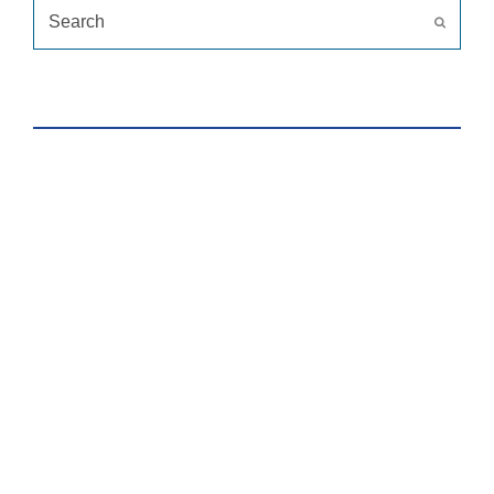
Search
Submit
HỖ TRỢ TRỰC TUYẾN