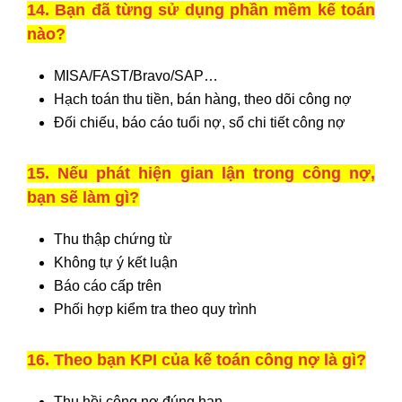
14. Bạn đã từng sử dụng phần mềm kế toán
nào?
MISA/FAST/Bravo/SAP…
Hạch toán thu tiền, bán hàng, theo dõi công nợ
Đối chiếu, báo cáo tuổi nợ, sổ chi tiết công nợ
15. Nếu phát hiện gian lận trong công nợ,
bạn sẽ làm gì?
Thu thập chứng từ
Không tự ý kết luận
Báo cáo cấp trên
Phối hợp kiểm tra theo quy trình
16. Theo bạn KPI của kế toán công nợ là gì?
Thu hồi công nợ đúng hạn