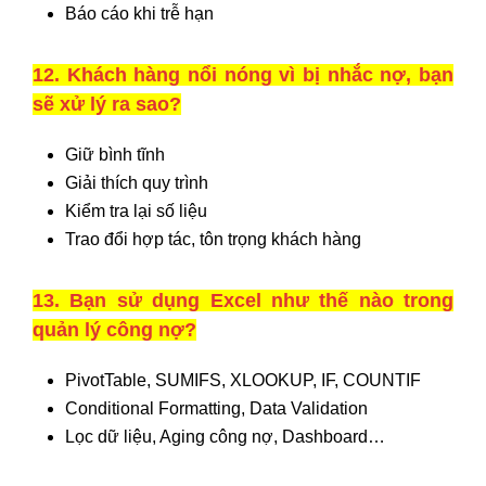
Báo cáo khi trễ hạn
12. Khách hàng nổi nóng vì bị nhắc nợ, bạn
sẽ xử lý ra sao?
Giữ bình tĩnh
Giải thích quy trình
Kiểm tra lại số liệu
Trao đổi hợp tác, tôn trọng khách hàng
13. Bạn sử dụng Excel như thế nào trong
quản lý công nợ?
PivotTable, SUMIFS, XLOOKUP, IF, COUNTIF
Conditional Formatting, Data Validation
Lọc dữ liệu, Aging công nợ, Dashboard…