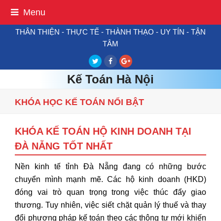
Menu
THÂN THIỆN - THỰC TẾ - THÀNH THẠO - UY TÍN - TẬN
TÂM
Twitter
Facebook
Google
Plus
Kế Toán Hà Nội
KHÓA HỌC KẾ TOÁN NỔI BẬT
KHÓA KẾ TOÁN HỘ KINH DOANH TẠI
ĐÀ NẴNG TỐT NHẤT
Nền kinh tế tỉnh Đà Nẵng đang có những bước
chuyển mình mạnh mẽ.
Các hộ kinh doanh (HKD)
đóng vai trò quan trọng trong việc thúc đẩy giao
thương.
Tuy nhiên,
việc siết chặt quản lý thuế và thay
đổi phương pháp kế toán theo các thông tư mới khiến