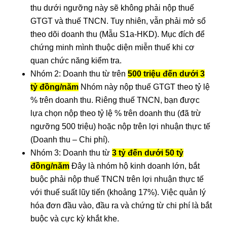
thu dưới ngưỡng này sẽ không phải nộp thuế
GTGT và thuế TNCN. Tuy nhiên, vẫn phải mở sổ
theo dõi doanh thu (Mẫu S1a-HKD). Mục đích để
chứng minh mình thuộc diện miễn thuế khi cơ
quan chức năng kiểm tra.
Nhóm 2: Doanh thu từ trên
500 triệu đến dưới 3
tỷ đồng/năm
Nhóm này nộp thuế GTGT theo tỷ lệ
% trên doanh thu. Riêng thuế TNCN, bạn được
lựa chọn nộp theo tỷ lệ % trên doanh thu (đã trừ
ngưỡng 500 triệu) hoặc nộp trên lợi nhuận thực tế
(Doanh thu – Chi phí).
Nhóm 3: Doanh thu từ
3 tỷ đến dưới 50 tỷ
đồng/năm
Đây là nhóm hộ kinh doanh lớn, bắt
buộc phải nộp thuế TNCN trên lợi nhuận thực tế
với thuế suất lũy tiến (khoảng 17%). Việc quản lý
hóa đơn đầu vào, đầu ra và chứng từ chi phí là bắt
buộc và cực kỳ khắt khe.