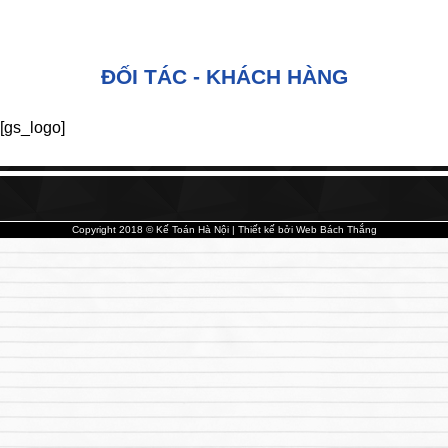
ĐỐI TÁC - KHÁCH HÀNG
[gs_logo]
Copyright 2018 © Kế Toán Hà Nội | Thiết kế bởi
Web Bách Thắng