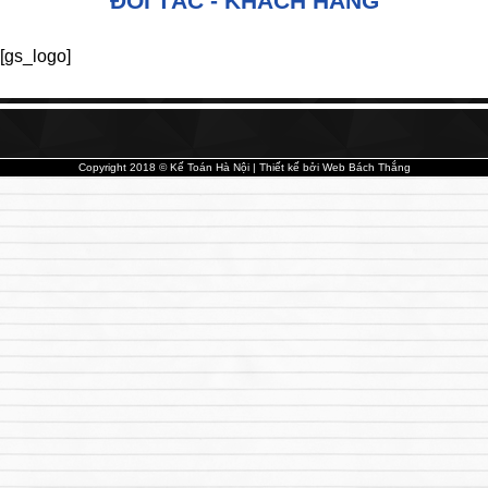
ĐỐI TÁC - KHÁCH HÀNG
[gs_logo]
Copyright 2018 © Kế Toán Hà Nội | Thiết kế bởi
Web Bách Thắng