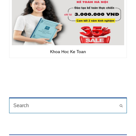
Khoa Hoc Ke Toan
TÌM KIẾM
Search
Submit
HỖ TRỢ TRỰC TUYẾN