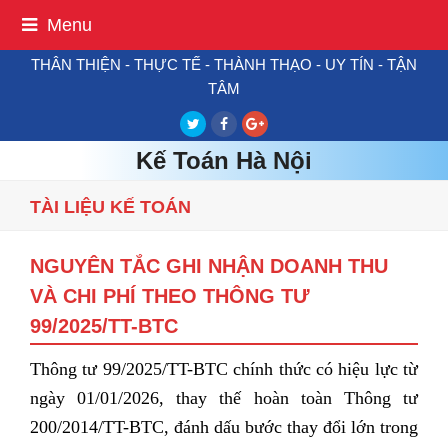
Menu
THÂN THIỆN - THỰC TẾ - THÀNH THẠO - UY TÍN - TẬN
TÂM
Twitter
Facebook
Google
Plus
Kế Toán Hà Nội
TÀI LIỆU KẾ TOÁN
NGUYÊN TẮC GHI NHẬN DOANH THU
VÀ CHI PHÍ THEO THÔNG TƯ
99/2025/TT-BTC
Thông tư 99/2025/TT-BTC chính thức có hiệu lực từ
ngày 01/01/2026, thay thế hoàn toàn Thông tư
200/2014/TT-BTC, đánh dấu bước thay đổi lớn trong