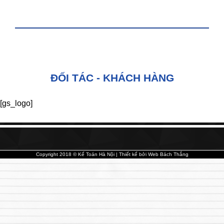
FANPAGE FACEBOOK
ĐỐI TÁC - KHÁCH HÀNG
[gs_logo]
Copyright 2018 © Kế Toán Hà Nội | Thiết kế bởi
Web Bách Thắng