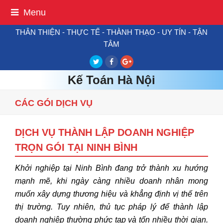
Menu
THÂN THIỆN - THỰC TẾ - THÀNH THẠO - UY TÍN - TẬN
TÂM
Twitter
Facebook
Google
Plus
Kế Toán Hà Nội
CÁC GÓI DỊCH VỤ
DỊCH VỤ THÀNH LẬP DOANH NGHIỆP
TRỌN GÓI TẠI NINH BÌNH
Khởi nghiệp tại Ninh Bình đang trở thành xu hướng
mạnh mẽ, khi ngày càng nhiều doanh nhân mong
muốn xây dựng thương hiệu và khẳng định vị thế trên
thị trường. Tuy nhiên, thủ tục pháp lý để thành lập
doanh nghiệp thường phức tạp và tốn nhiều thời gian.