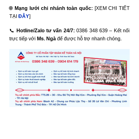
🌐
Mạng lưới chi nhánh toàn quốc:
[XEM CHI TIẾT
TẠI
ĐÂY
]
📞
Hotline/Zalo tư vấn 24/7:
0386 348 639 – Kết nối
trực tiếp với
Ms. Ngà
để được hỗ trợ nhanh chóng.