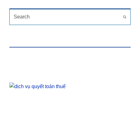
TÌM KIẾM
Search
Submit
HỖ TRỢ TRỰC TUYẾN